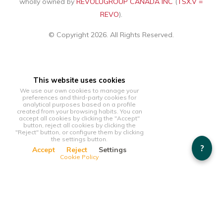
wholly owned by
REVOLUGROUP CANADA INC
(
TSX.V =
REVO
).
© Copyright 2026. All Rights Reserved.
This website uses cookies
We use our own cookies to manage your
preferences and third-party cookies for
analytical purposes based on a profile
created from your browsing habits. You can
accept all cookies by clicking the "Accept"
button, reject all cookies by clicking the
"Reject" button, or configure them by clicking
the settings button.
?
Accept
Reject
Settings
Cookie Policy
This website uses cookies
We use our own cookies to manage your preferences and
third-party cookies for analytical purposes based on a profile