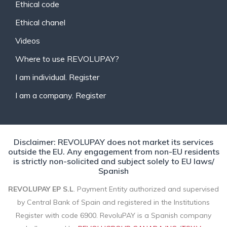
Ethical code
Ethical chanel
Videos
Where to use REVOLUPAY?
I am individual. Register
I am a company. Register
Disclaimer: REVOLUPAY does not market its services
outside the EU. Any engagement from non-EU residents
is strictly non-solicited and subject solely to EU laws/
Spanish
REVOLUPAY EP S.L
. Payment Entity authorized and supervised
by Central Bank of Spain and registered in the Institutions
Register with code 6900. RevoluPAY is a Spanish company